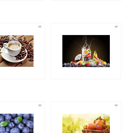
❤
❤
❤
❤