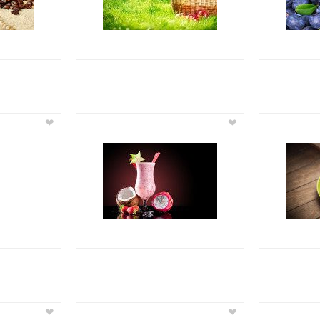
❤
❤
❤
❤