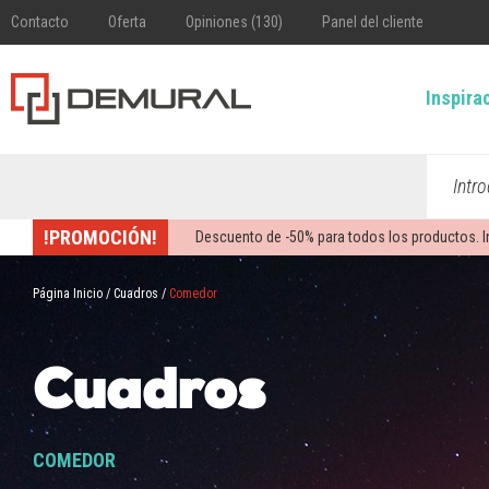
Contacto
Oferta
Opiniones (130)
Panel del cliente
Inspira
Intr
!PROMOCIÓN!
Descuento de -
50%
para todos los productos. I
Página Inicio
/
Cuadros
/
Comedor
Cuadros
COMEDOR