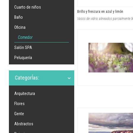
Cuarto de niños
Brillo y frescura en azul y limón
Baño
Oficina
Comedor
Salón SPA
Peluquería
CategorÍas:
Arquitectura
Flores
Gente
Abstractos