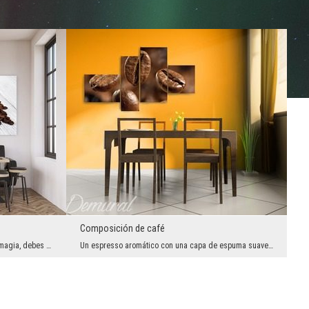
Composición de café
Si suenas con arreglo lleno de belleza y magia, debes elegir de la decoración apropiada. Elemento...
Un espresso aromático con una capa de espuma suave de leche o un cappuccino con trozitos de choco...