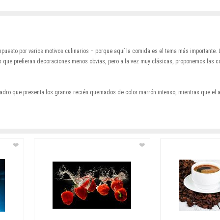
uesto por varios motivos culinarios – porque aquí la comida es el tema más importante. L
 que prefieran decoraciones menos obvias, pero a la vez muy clásicas, proponemos las co
ro que presenta los granos recién quemados de color marrón intenso, mientras que el ar
❤
❤