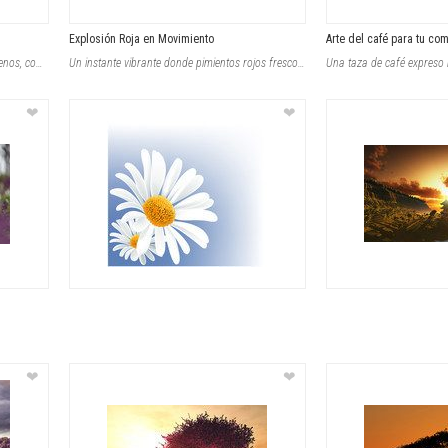
Explosión Roja en Movimiento
Arte del café para tu co
Vasos de vidrio alineados parcialmente llenos, con gotas de agua y condensación
Un instante vibrante donde pimientos rojos frescos se sumergen con fuerza en agu
❤
❤
❤
❤