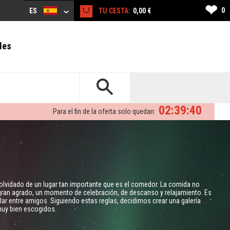
❤
0
ES
TU CESTA:
0,00 €
les
02:39:39
Para el fin de la oferta solo quedan:
lvidado de un lugar tan importante que es el comedor. La comida no
n gran agrado, un momento de celebración, de descanso y relajamiento. Es
ar entre amigos. Siguiendo estas reglas, decidimos crear una galería
uy bien escogidos.