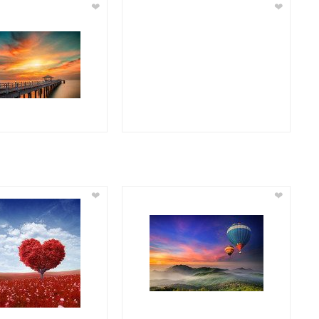
❤
❤
❤
❤