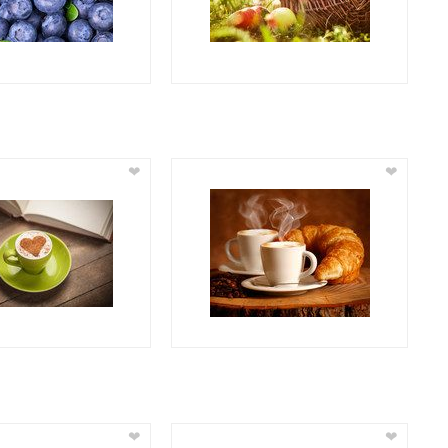
❤
❤
❤
❤