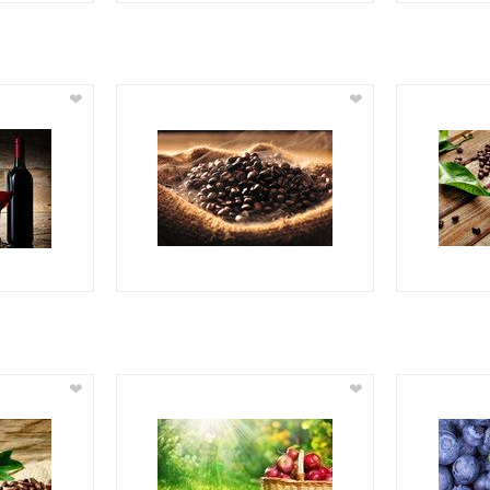
❤
❤
❤
❤