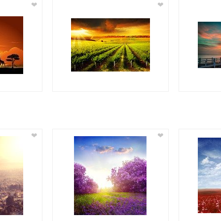
❤
❤
❤
❤