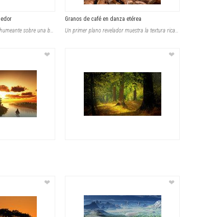
medor
Granos de café en danza etérea
Una taza de café expreso humeante sobre una base de superficie de madera blanca
Un primer plano revelador muestra la textura rica y profunda de los granos de ca
❤
❤
❤
❤