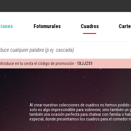
ciones
Fotomurales
Cuadros
Carte
oduce cualquier palabra (p.ej. cascada)
ntroduce en tu cesta el código de promoción -
1XJJZS1
Al crear nuestras colecciones de cuadros no hemos podido o
solo es algo imprescindible para sobrevivir, sino también u
también una ocasión perfecta para chatear con familia o habl
especial, donde presentamos los cuadros para el comedor m