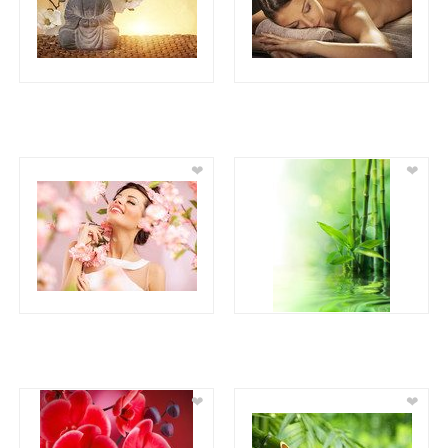
❤
❤
❤
❤