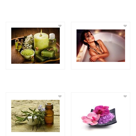
❤
❤
❤
❤