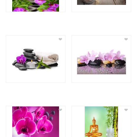
❤
❤
❤
❤