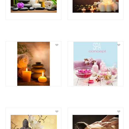
❤
❤
❤
❤