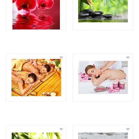
❤
❤
❤
❤