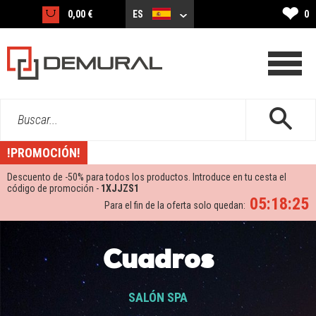
❤
0,00 €
ES
0
Buscar...
!PROMOCIÓN!
Descuento de -
50%
para todos los productos. Introduce en tu cesta el
código de promoción -
1XJJZS1
05:18:24
Para el fin de la oferta solo quedan:
Cuadros
SALÓN SPA