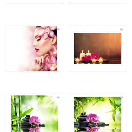
❤
❤
❤
❤