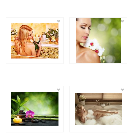
❤
❤
❤
❤