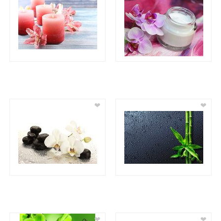
❤
❤
❤
❤