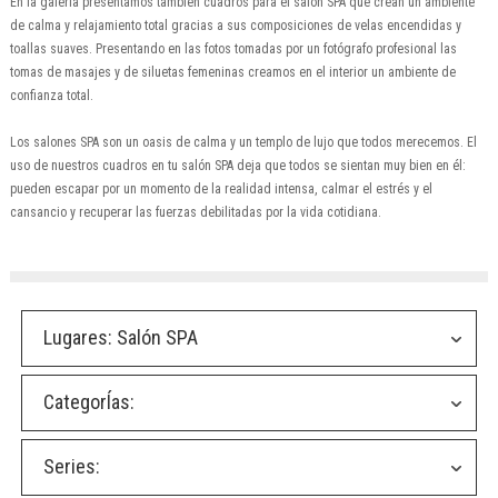
En la galería presentamos también cuadros para el salón SPA que crean un ambiente
de calma y relajamiento total gracias a sus composiciones de velas encendidas y
toallas suaves. Presentando en las fotos tomadas por un fotógrafo profesional las
tomas de masajes y de siluetas femeninas creamos en el interior un ambiente de
confianza total.
Los salones SPA son un oasis de calma y un templo de lujo que todos merecemos. El
uso de nuestros cuadros en tu salón SPA deja que todos se sientan muy bien en él:
pueden escapar por un momento de la realidad intensa, calmar el estrés y el
cansancio y recuperar las fuerzas debilitadas por la vida cotidiana.
Lugares:
Salón SPA
CategorÍas:
Series: