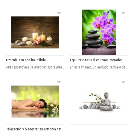
❤
❤
Armonía zen con luz cálida
Equilibrio natural en tonos morados
Velas encendidas se disponen sobre piedras lisas, acompañadas por flores rosas
En esta imagen, un delicado ramillete de orquídeas moradas destaca con eleganci
❤
❤
Relaxación y bienestar en armonía natural