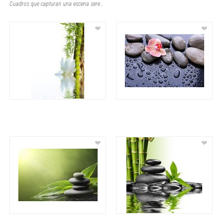
Cuadros que capturan una escena serena de relajación, donde una mujer recostada
❤
❤
❤
❤