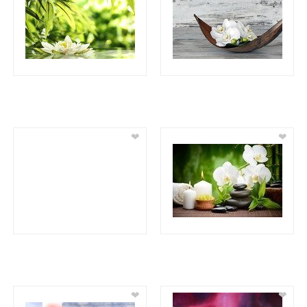
❤
❤
❤
❤