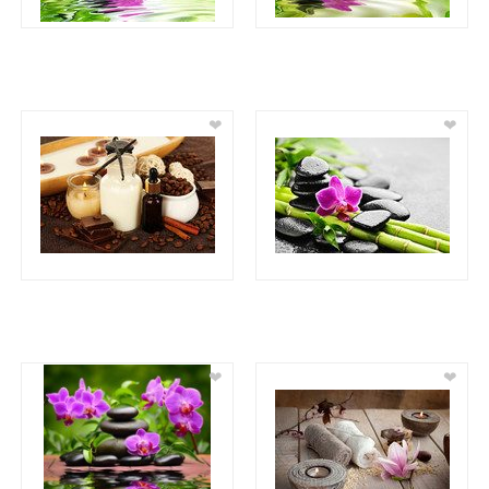
❤
❤
❤
❤