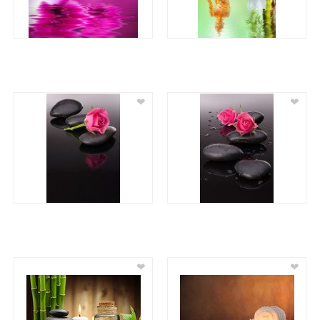
❤
❤
❤
❤