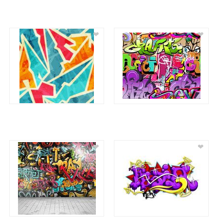
❤
❤
❤
❤