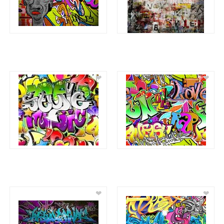
❤
❤
❤
❤