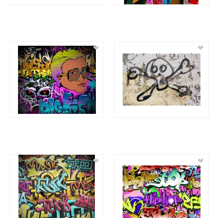
❤
❤
❤
❤