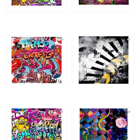
❤
❤
❤
❤