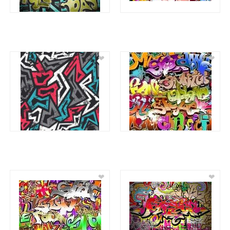
❤
❤
❤
❤