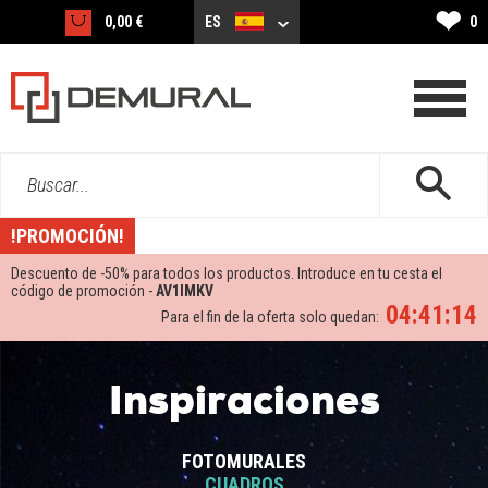
❤
0,00 €
ES
0
Buscar...
!PROMOCIÓN!
Descuento de -
50%
para todos los productos. Introduce en tu cesta el
código de promoción -
AV1IMKV
04:41:13
Para el fin de la oferta solo quedan:
Inspiraciones
FOTOMURALES
CUADROS