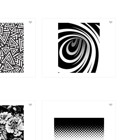
❤
❤
❤
❤