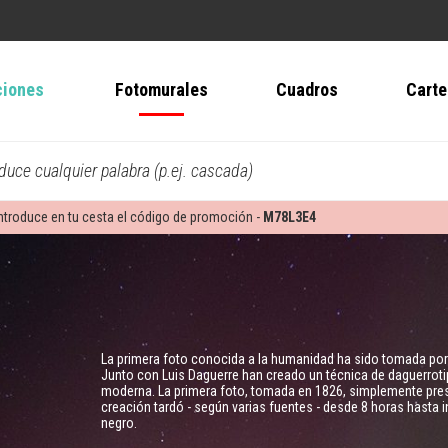
ciones
Fotomurales
Cuadros
Carte
oduce cualquier palabra (p.ej. cascada)
ntroduce en tu cesta el código de promoción -
M78L3E4
La primera foto conocida a la humanidad ha sido tomada por
Junto con Luis Daguerre han creado un técnica de daguerroti
moderna. La primera foto, tomada en 1826, simplemente presen
creación tardó - según varias fuentes - desde 8 horas hasta i
negro.