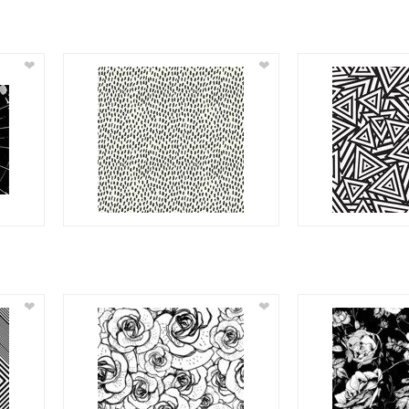
❤
❤
❤
❤