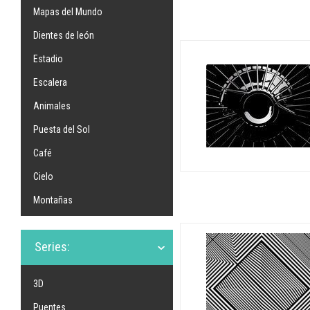
Mapas del Mundo
Dientes de león
Estadio
Escalera
Animales
Puesta del Sol
Café
Cielo
Montañas
Series:
3D
Puentes