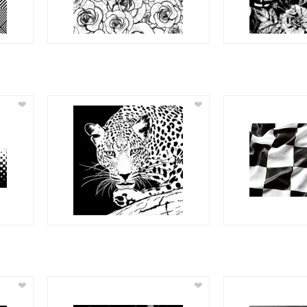
❤
❤
❤
❤