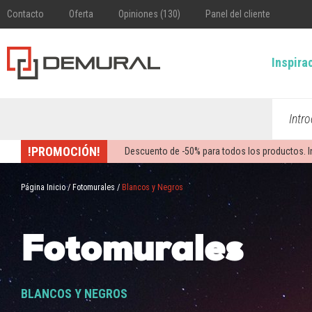
Contacto
Oferta
Opiniones (130)
Panel del cliente
Inspira
Intr
!PROMOCIÓN!
Descuento de -
50%
para todos los productos. I
Página Inicio
/
Fotomurales
/
Blancos y Negros
Fotomurales
BLANCOS Y NEGROS