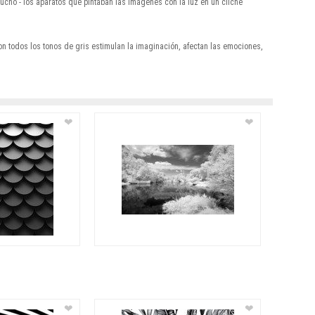
ho - los aparatos que pintaban las imágenes con la luz en un cliché
con todos los tonos de gris estimulan la imaginación, afectan las emociones,
❤
❤
❤
❤