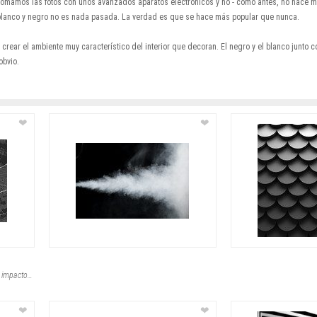
mamos las fotos con unos avanzados aparatos electrónicos y no - como antes, no hace muc
n blanco y negro no es nada pasada. La verdad es que se hace más popular que nunca.
crear el ambiente muy característico del interior que decoran. El negro y el blanco junto 
obvio.
❤
❤
Transforma cualquier habitación con un impacto visual fuerte gracias a esta vis
❤
❤