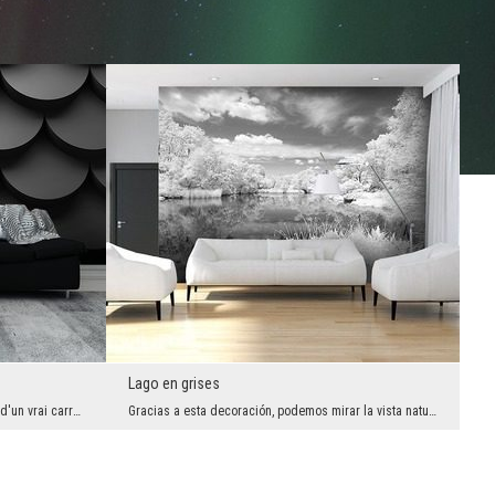
Lago en grises
Il est vrai que nous n'avons pas de photo d'un vrai carreau ici, mais seulement un motif créé pou...
Gracias a esta decoración, podemos mirar la vista natural desde un ángulo completamente diferente...