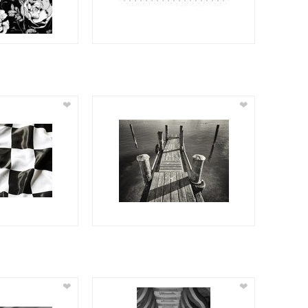
❤
❤
❤
❤