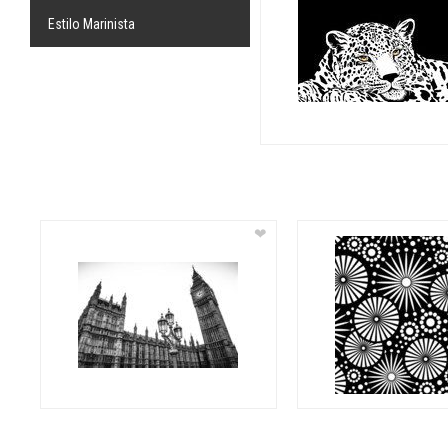
Estilo Marinista
❤