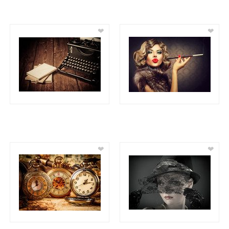
❤
❤
❤
❤