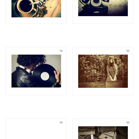
❤
❤
❤
❤