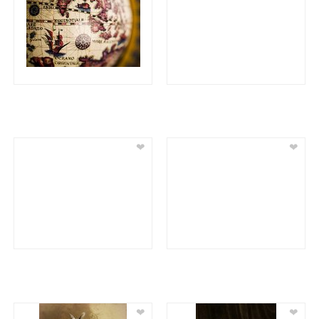
❤
❤
❤
❤