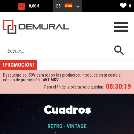
❤
0,00 €
ES
0
Buscar...
!PROMOCIÓN!
Descuento de -
50%
para todos los productos. Introduce en tu cesta el
código de promoción -
AV1IMKV
08:30:18
Para el fin de la oferta solo quedan:
Cuadros
RETRO - VINTAGE