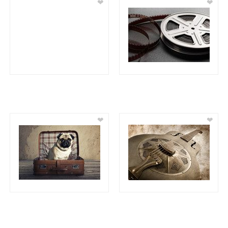
❤
❤
❤
❤