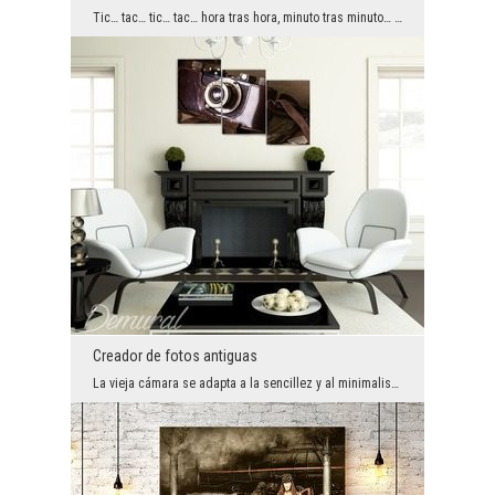
Tic… ​​tac… tic… tac… hora tras hora, minuto tras minuto… El tiempo es algo que puede llenarnos o...
Creador de fotos antiguas
La vieja cámara se adapta a la sencillez y al minimalismo, aunque también encontrará su camino en...