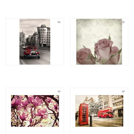
❤
❤
❤
❤