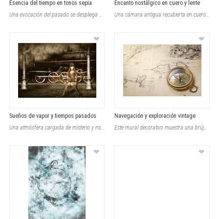
Esencia del tiempo en tonos sepia
Encanto nostálgico en cuero y lente
Una evocación del pasado se despliega en esta imagen, donde un reloj de bolsill
Una cámara antigua recubierta en cuero desgastado invita a un viaje al pasado,
❤
❤
Sueños de vapor y tiempos pasados
Navegación y exploración vintage
Una atmósfera cargada de misterio y nostalgia envuelve este motivo, donde el va
Este mural decorativo muestra una brújula antigua dorada sobre un mapa manuscri
❤
❤