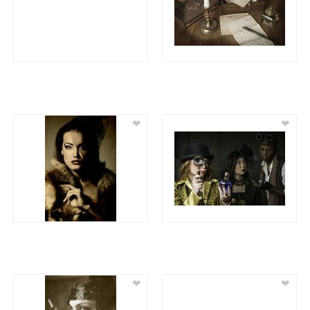
❤
❤
❤
❤