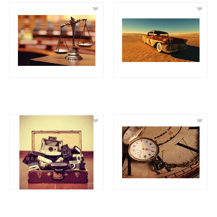
❤
❤
❤
❤