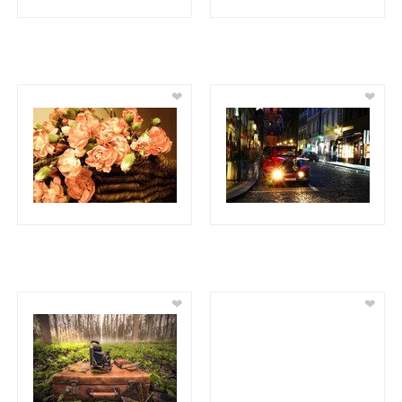
❤
❤
❤
❤