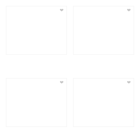
❤
❤
❤
❤