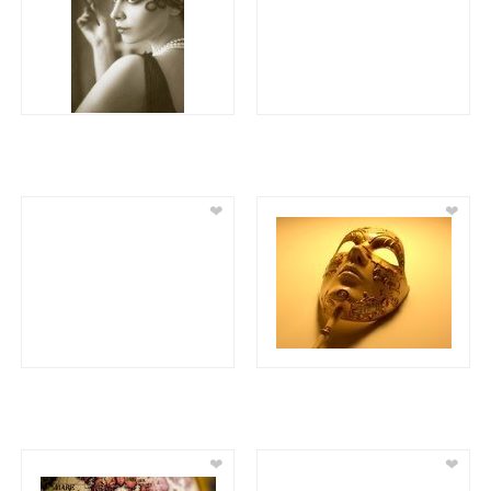
❤
❤
❤
❤