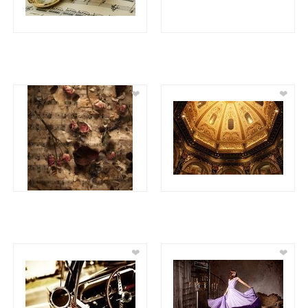
❤
❤
❤
❤