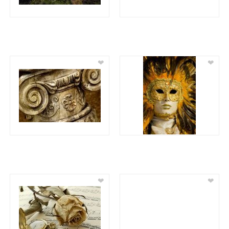
❤
❤
❤
❤