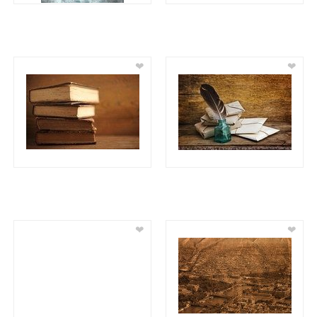
❤
❤
❤
❤