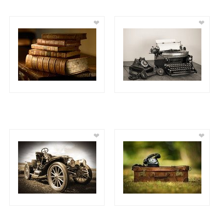
❤
❤
❤
❤