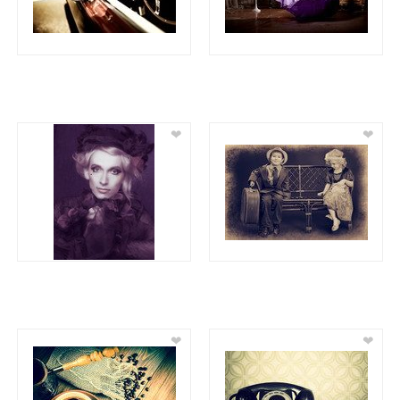
❤
❤
❤
❤