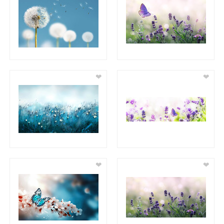
❤
❤
❤
❤