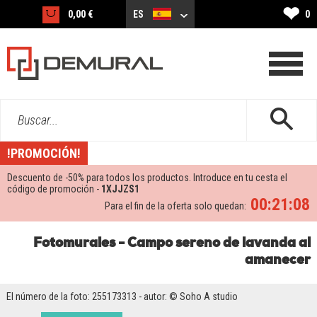
❤
0,00 €
ES
0
Buscar...
!PROMOCIÓN!
Descuento de -
50%
para todos los productos. Introduce en tu cesta el
código de promoción -
1XJJZS1
00:21:08
Para el fin de la oferta solo quedan:
Fotomurales - Campo sereno de lavanda al
amanecer
El número de la foto: 255173313 - autor: © Soho A studio