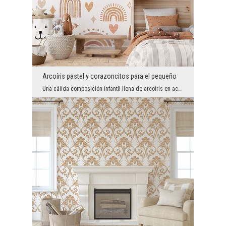
Arcoíris pastel y corazoncitos para el pequeño
Una cálida composición infantil llena de arcoíris en acuarela, pequeños soles, nubecitas y corazo...