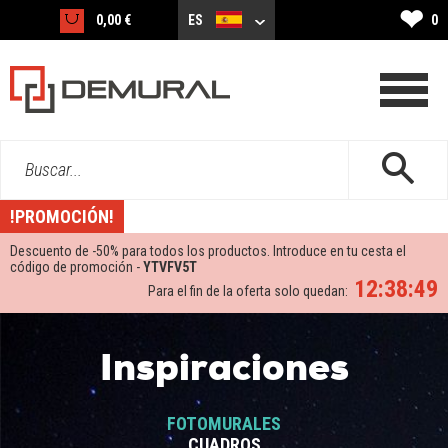
❤
0,00 €
ES
0
Buscar...
!PROMOCIÓN!
Descuento de -
50%
para todos los productos. Introduce en tu cesta el
código de promoción -
YTVFV5T
12:38:49
Para el fin de la oferta solo quedan:
Inspiraciones
FOTOMURALES
CUADROS