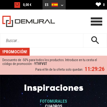
❤
0,00 €
ES
0
Buscar...
!PROMOCIÓN!
Descuento de -
50%
para todos los productos. Introduce en tu cesta el
código de promoción -
YTVFV5T
11:29:25
Para el fin de la oferta solo quedan:
Inspiraciones
FOTOMURALES
CUADROS